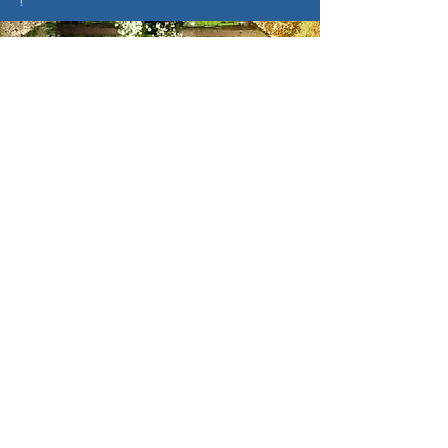
!
Option 1 :
Procuration 100% en ligne
Si vous disposez d’une identité
numérique certifiée France
Identité, rendez-vous sur
www.maprocuration.gouv.fr
Option 2 :
Procuration classique