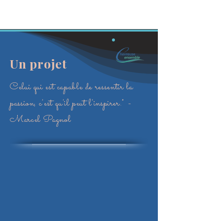
Elections Municipales
Chevreuse -
15 mars 2026
Un projet
Celui qui est capable de ressentir la
passion, c'est qu'il peut l'inspirer." -
Marcel Pagnol