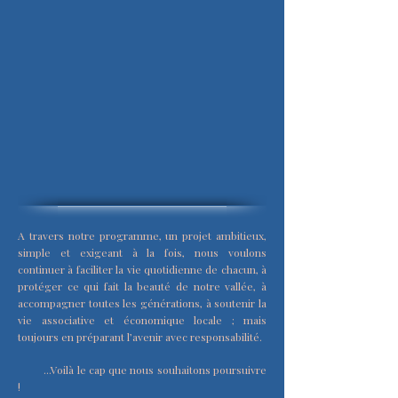
A travers notre programme, un projet ambitieux,
simple et exigeant à la fois, nous voulons
continuer à faciliter la vie quotidienne de chacun, à
protéger ce qui fait la beauté de notre vallée, à
accompagner toutes les générations, à soutenir la
vie associative et économique locale ;
mais
toujours en préparant l’avenir avec responsabilité.
...Voilà le cap que nous souhaitons poursuivre
!